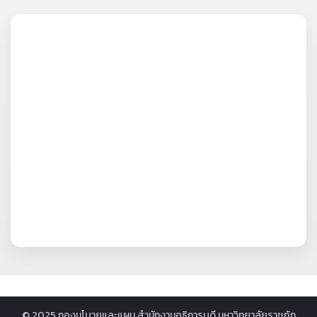
© 2025 กองนโบายและแผน สำนักงานอธิการบดี มหาวิทยาลัยราชภัฏ